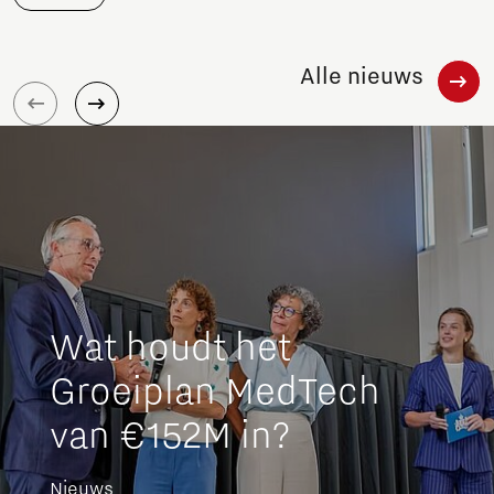
Alle nieuws
Wat houdt het
Groeiplan MedTech
van €152M in?
Nieuws