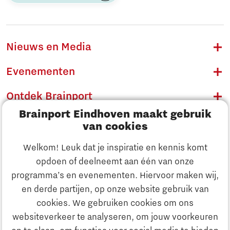
Nieuws en Media
Evenementen
Ontdek Brainport
Brainport Eindhoven maakt gebruik
Innovatie
van cookies
Ondernemen
Welkom! Leuk dat je inspiratie en kennis komt
opdoen of deelneemt aan één van onze
Onderwijs
programma’s en evenementen. Hiervoor maken wij,
Ontdek Brainport
en derde partijen, op onze website gebruik van
Maatschappelijk
cookies. We gebruiken cookies om ons
Innovatie
websiteverkeer te analyseren, om jouw voorkeuren
Strategie & Organisatie