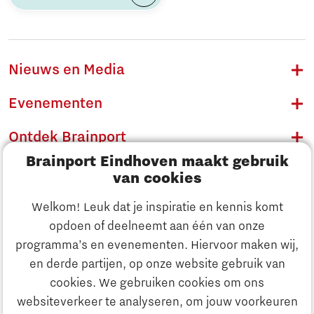
Nieuws en Media
Evenementen
Ontdek Brainport
Brainport Eindhoven maakt gebruik
Innovatie
van cookies
Ondernemen
Welkom! Leuk dat je inspiratie en kennis komt
opdoen of deelneemt aan één van onze
Onderwijs
programma’s en evenementen. Hiervoor maken wij,
Ontdek Brainport
en derde partijen, op onze website gebruik van
Maatschappelijk
cookies. We gebruiken cookies om ons
Innovatie
websiteverkeer te analyseren, om jouw voorkeuren
Strategie & Organisatie