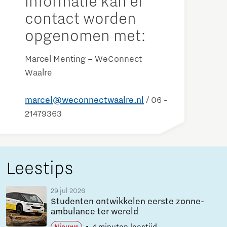
informatie kan er
contact worden
opgenomen met:
Marcel Menting – WeConnect
Waalre
marcel@weconnectwaalre.nl
/ 06 -
21479363
Leestips
29 jul 2026
Studenten ontwikkelen eerste zonne-
ambulance ter wereld
4 minuten leestijd
Nieuws