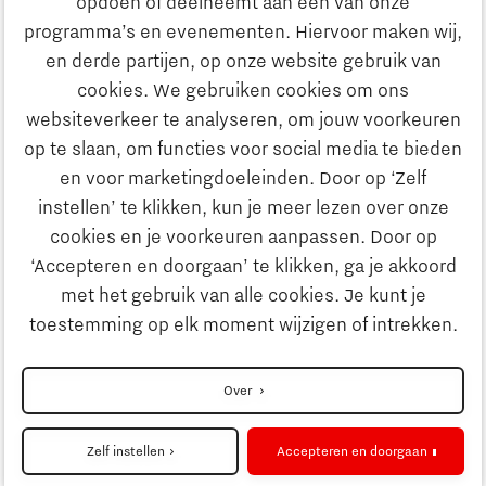
opdoen of deelneemt aan één van onze
Onderwijs
programma’s en evenementen. Hiervoor maken wij,
Ontdek Brainport
en derde partijen, op onze website gebruik van
Maatschappelijk
cookies. We gebruiken cookies om ons
Innovatie
websiteverkeer te analyseren, om jouw voorkeuren
Strategie & Organisatie
op te slaan, om functies voor social media te bieden
Zoeken
en voor marketingdoeleinden. Door op ‘Zelf
Ondernemen
instellen’ te klikken, kun je meer lezen over onze
Contact
cookies en je voorkeuren aanpassen. Door op
‘Accepteren en doorgaan’ te klikken, ga je akkoord
Onderwijs
Naar internationale website
met het gebruik van alle cookies. Je kunt je
toestemming op elk moment wijzigen of intrekken.
Maatschappelijk
Disclaimer
Over
Strategie & Organisatie
Privacyverklaring
Zelf instellen
Accepteren en doorgaan
Cookieinstellingen