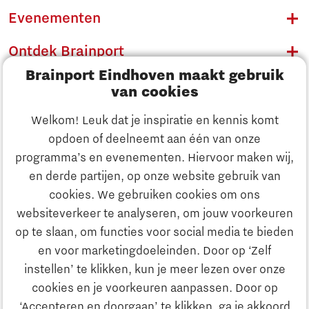
Evenementen
Ontdek Brainport
Brainport Eindhoven maakt gebruik
Innovatie
van cookies
Ondernemen
Welkom! Leuk dat je inspiratie en kennis komt
opdoen of deelneemt aan één van onze
Onderwijs
programma’s en evenementen. Hiervoor maken wij,
Ontdek Brainport
en derde partijen, op onze website gebruik van
Maatschappelijk
cookies. We gebruiken cookies om ons
Innovatie
websiteverkeer te analyseren, om jouw voorkeuren
Strategie & Organisatie
op te slaan, om functies voor social media te bieden
Zoeken
en voor marketingdoeleinden. Door op ‘Zelf
Ondernemen
instellen’ te klikken, kun je meer lezen over onze
Contact
cookies en je voorkeuren aanpassen. Door op
‘Accepteren en doorgaan’ te klikken, ga je akkoord