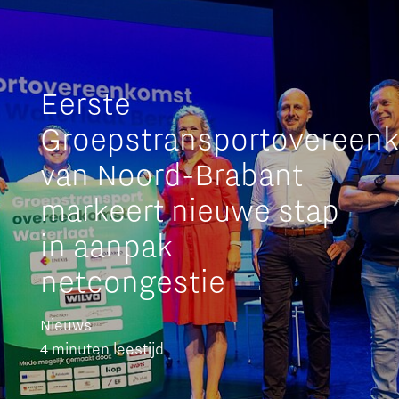
Eerste
Groepstransportovereen
van Noord-Brabant
markeert nieuwe stap
in aanpak
netcongestie
Nieuws
4 minuten leestijd