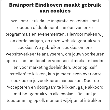
Brainport Eindhoven maakt gebruik
Innovatie
van cookies
Ondernemen
Welkom! Leuk dat je inspiratie en kennis komt
opdoen of deelneemt aan één van onze
Onderwijs
programma’s en evenementen. Hiervoor maken wij,
Ontdek Brainport
en derde partijen, op onze website gebruik van
Maatschappelijk
cookies. We gebruiken cookies om ons
Innovatie
websiteverkeer te analyseren, om jouw voorkeuren
Strategie & Organisatie
op te slaan, om functies voor social media te bieden
Zoeken
en voor marketingdoeleinden. Door op ‘Zelf
Ondernemen
instellen’ te klikken, kun je meer lezen over onze
Contact
cookies en je voorkeuren aanpassen. Door op
‘Accepteren en doorgaan’ te klikken, ga je akkoord
Onderwijs
Naar internationale website
met het gebruik van alle cookies. Je kunt je
toestemming op elk moment wijzigen of intrekken.
Maatschappelijk