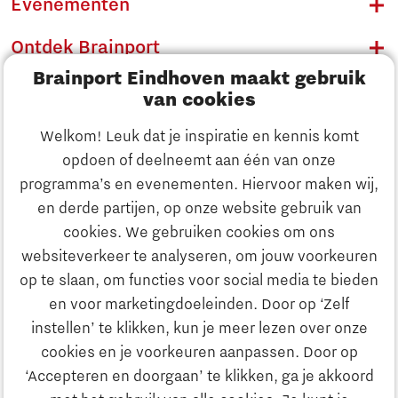
Evenementen
Ontdek Brainport
Brainport Eindhoven maakt gebruik
Innovatie
van cookies
Ondernemen
Welkom! Leuk dat je inspiratie en kennis komt
opdoen of deelneemt aan één van onze
Onderwijs
programma’s en evenementen. Hiervoor maken wij,
Ontdek Brainport
en derde partijen, op onze website gebruik van
Maatschappelijk
cookies. We gebruiken cookies om ons
Innovatie
websiteverkeer te analyseren, om jouw voorkeuren
Strategie & Organisatie
op te slaan, om functies voor social media te bieden
Zoeken
en voor marketingdoeleinden. Door op ‘Zelf
Ondernemen
instellen’ te klikken, kun je meer lezen over onze
Contact
cookies en je voorkeuren aanpassen. Door op
‘Accepteren en doorgaan’ te klikken, ga je akkoord
Onderwijs
Naar internationale website