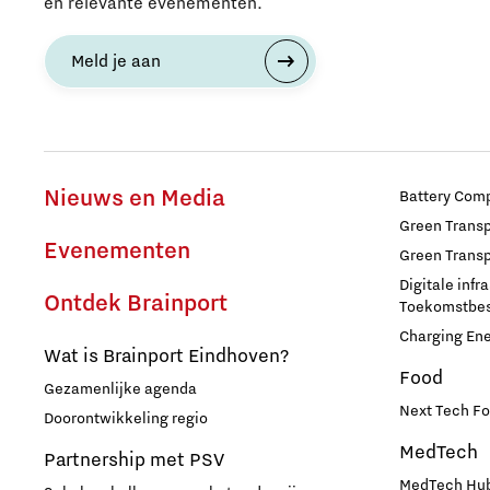
en relevante evenementen.
Meld je aan
Nieuws en Media
Battery Comp
Green Transpo
Evenementen
Green Transp
Digitale infr
Ontdek Brainport
Toekomstbest
Charging En
Wat is Brainport Eindhoven?
Food
Gezamenlijke agenda
Next Tech Fo
Doorontwikkeling regio
MedTech
Partnership met PSV
MedTech Hub