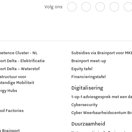
Volg ons
etence Cluster - NL
Subsidies via Brainport voor MK
rt Delta - Elektrificatie
Brainport meet-up
ort Delta – Waterstof
Equity tafel
astructuur voor
Financieringstafel
endige Mobiliteit
Digitalisering
ergy Hubs
1-op-1 adviesgesprek met een 
Cybersecurity
od Factories
Cyber Weerbaarheidscentum Br
Duurzaamheid
 Brainport