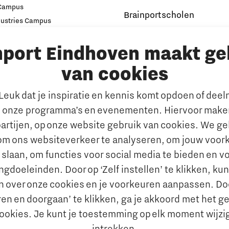
 Campus
Brainportscholen
dustries Campus
ampus Eindhoven
Hybride Docenten in Brai
nport Eindhoven maakt ge
t
Publicaties Brainport voo
s
Onderwijs
van cookies
emen
De Pionier
euk dat je inspiratie en kennis komt opdoen of dee
Whitepapers & Onderzoeken
rkt
 onze programma’s en evenementen. Hiervoor maken
Nieuwsbrief
n behouden van talent
artijen, op onze website gebruik van cookies. We g
Insidr wijst ‘internationa
al talent aantrekken en
om ons websiteverkeer te analyseren, om jouw voor
de weg in onderwijsland
 slaan, om functies voor social media te bieden en v
e jobportals
Maatschappelijk
gdoeleinden. Door op ‘Zelf instellen’ te klikken, ku
 Brainport
n over onze cookies en je voorkeuren aanpassen. Do
Brainport voor Elkaar
vies
en en doorgaan’ te klikken, ga je akkoord met het g
Over Brainport voor Elkaar
aal Ondernemen
cookies. Je kunt je toestemming op elk moment wijzi
Sociale Brainport Agenda
nciering