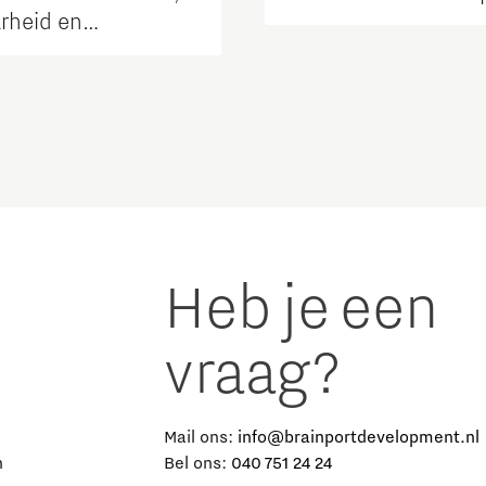
arheid en
baarheid van de
Heb je een
vraag?
e
Mail ons:
info@brainportdevelopment.nl
n
Bel ons:
040 751 24 24