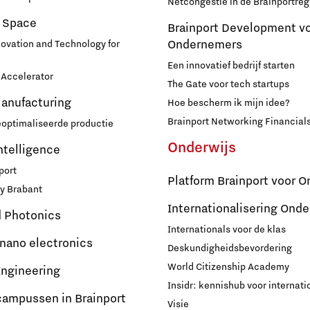
Netcongestie in de Brainportreg
 Space
Brainport Development v
Ondernemers
novation and Technology for
Een innovatief bedrijf starten
Accelerator
The Gate voor tech startups
Manufacturing
Hoe bescherm ik mijn idee?
Brainport Networking Financial
eoptimaliseerde productie
Onderwijs
Intelligence
port
Platform Brainport voor O
y Brabant
Internationalisering Onde
d Photonics
Internationals voor de klas
 nano electronics
Deskundigheidsbevordering
World Citizenship Academy
ngineering
Insidr: kennishub voor internati
campussen in Brainport
Visie