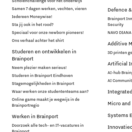
Scholenchallenge voor het onderwijs
Samen 7 dagen werken, vechten, vieren
Defence &
Iedereen Moneywise!
Brainport In
Sta jij ook in het rood?
Security
Speciaal voor onze newborn pioneers!
NAVO DIANA 
Ons verhaal achter het shirt
Additive 
Studeren en ontwikkelen in
3D printen g
Brainport
Artificial 
Neem plezier maken serieus!
AI-hub Brain
Studeren in Brainport Eindhoven
AI Communit
Stagemogelijkheden in Brainport
Integrate
Waar werken onze studententeams aan?
Online game maakt je wegwijs in de
Micro and
Brainportregio
Systems E
Werken in Brainport
Doorzoek alle tech- en IT-vacatures in
Innovatie
Brainport