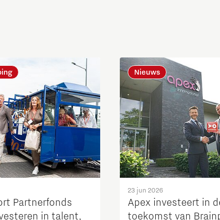
ping
Nieuws
23 jun 2026
ort Partnerfonds
Apex investeert in d
investeren in talent,
toekomst van Brain