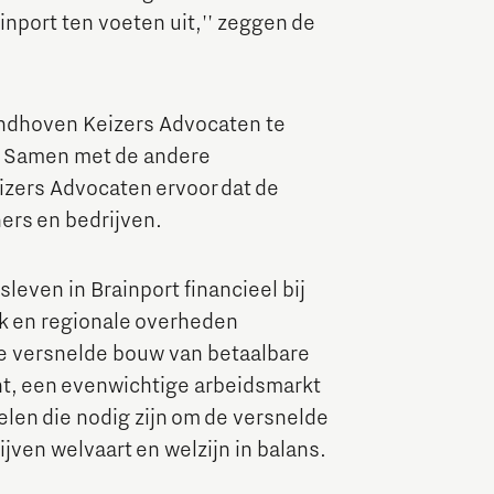
inport ten voeten uit,'' zeggen de
Brainport Industries Campus
High Tech Campus Eindhoven
Strijp District
indhoven Keizers Advocaten te
. Samen met de andere
TU/e Campus
izers Advocaten ervoor dat de
ners en bedrijven.
Food
leven in Brainport financieel bij
Next Tech Food Factories
jk en regionale overheden
de versnelde bouw van betaalbare
nt, een evenwichtige arbeidsmarkt
len die nodig zijn om de versnelde
ijven welvaart en welzijn in balans.