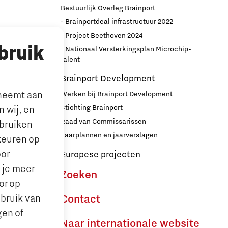
Bestuurlijk Overleg Brainport
- Brainportdeal infrastructuur 2022
nport
- Project Beethoven 2024
bruik
- Nationaal Versterkingsplan Microchip-
r
talent
Brainport Development
lneemt aan
Werken bij Brainport Development
Stichting Brainport
 wij, en
Raad van Commissarissen
ebruiken
le’ ouders
Jaarplannen en jaarverslagen
keuren op
oor
Europese projecten
n je meer
Zoeken
or op
ebruik van
Contact
gen of
Naar internationale website