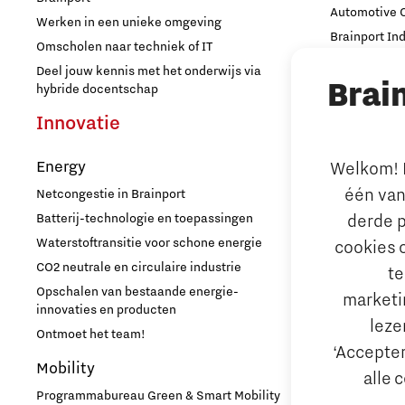
Automotive
Werken in een unieke omgeving
Brainport In
Omscholen naar techniek of IT
High Tech C
Deel jouw kennis met het onderwijs via
Brai
Strijp Distric
hybride docentschap
TU/e Campu
Innovatie
Ondern
Energy
Welkom! L
Arbeidsma
één van
Netcongestie in Brainport
Aantrekken e
derde p
Batterij-technologie en toepassingen
Internationa
Waterstoftransitie voor schone energie
cookies 
behouden
CO2 neutrale en circulaire industrie
te
Hoe werken d
Opschalen van bestaande energie-
marketin
Reskilling in
innovaties en producten
leze
Ontmoet het team!
Bedrijfsad
‘Accepter
Mobility
Internation
alle 
Hulp bij fina
Programmabureau Green & Smart Mobility