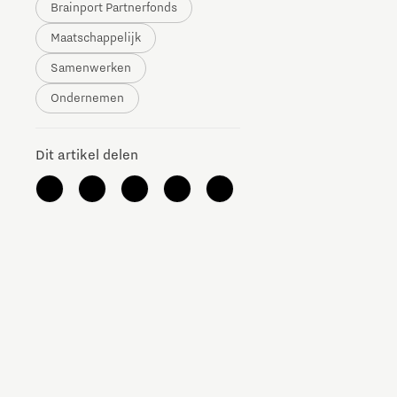
Brainport Partnerfonds
The Gate voor tech startups
Maatschappelijk
Hoe bescherm ik mijn idee?
Samenwerken
Ondernemen
Brainport Networking Financials
Dit artikel delen
Integrated Photonics