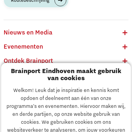
Routebeschrijving
Nieuws en Media
Evenementen
Ontdek Brainport
Brainport Eindhoven maakt gebruik
Innovatie
van cookies
Ondernemen
Welkom! Leuk dat je inspiratie en kennis komt
opdoen of deelneemt aan één van onze
Onderwijs
programma’s en evenementen. Hiervoor maken wij,
Ontdek Brainport
en derde partijen, op onze website gebruik van
Maatschappelijk
cookies. We gebruiken cookies om ons
Innovatie
websiteverkeer te analyseren, om jouw voorkeuren
Strategie & Organisatie