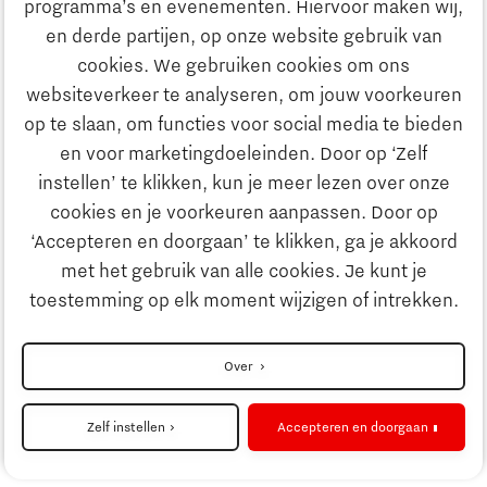
programma’s en evenementen. Hiervoor maken wij,
Ontdek Brainport
en derde partijen, op onze website gebruik van
Maatschappelijk
cookies. We gebruiken cookies om ons
Innovatie
websiteverkeer te analyseren, om jouw voorkeuren
Strategie & Organisatie
op te slaan, om functies voor social media te bieden
Zoeken
en voor marketingdoeleinden. Door op ‘Zelf
Ondernemen
instellen’ te klikken, kun je meer lezen over onze
Contact
cookies en je voorkeuren aanpassen. Door op
‘Accepteren en doorgaan’ te klikken, ga je akkoord
Onderwijs
Naar internationale website
met het gebruik van alle cookies. Je kunt je
toestemming op elk moment wijzigen of intrekken.
Maatschappelijk
Disclaimer
Over
Strategie & Organisatie
Privacyverklaring
Zelf instellen
Accepteren en doorgaan
Cookieinstellingen