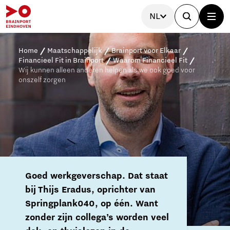
NL
Home
Maatschappelijk
Brainport voor Elkaar
Financieel Fit in Brainport
Waarom Financieel Fit
Wij kunnen alleen anderen helpen als we ook goed voor
onszelf zorgen
Goed werkgeverschap. Dat staat
bij Thijs Eradus, oprichter van
Springplank040, op één. Want
zonder zijn collega’s worden veel