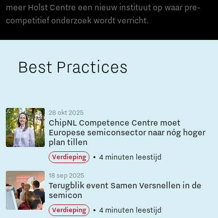
meer Holst Centre een nieuw instituut op waar pre-
competitief onderzoek wordt verricht.
Best Practices
28 okt 2025
ChipNL Competence Centre moet
Europese semiconsector naar nóg hoger
plan tillen
4 minuten leestijd
Verdieping
18 sep 2025
Terugblik event Samen Versnellen in de
semicon
4 minuten leestijd
Verdieping