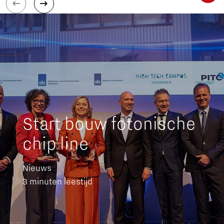
Start bouw fotonische
chip line
Nieuws
3 minuten leestijd