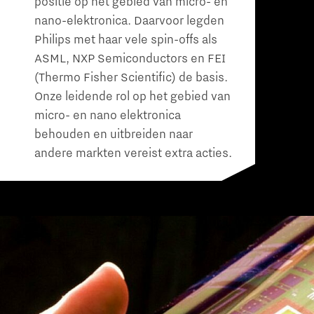
positie op het gebied van micro- en
nano-elektronica. Daarvoor legden
Philips met haar vele spin-offs als
ASML, NXP Semiconductors en FEI
(Thermo Fisher Scientific) de basis.
Onze leidende rol op het gebied van
micro- en nano elektronica
behouden en uitbreiden naar
andere markten vereist extra acties.