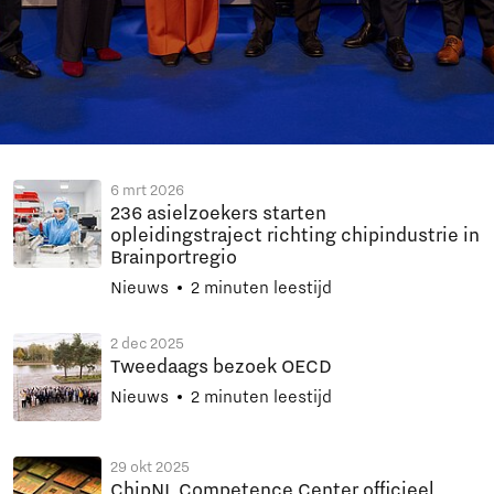
6 mrt 2026
236 asielzoekers starten
opleidingstraject richting chipindustrie in
Brainportregio
Nieuws
2 minuten leestijd
2 dec 2025
Tweedaags bezoek OECD
Nieuws
2 minuten leestijd
29 okt 2025
ChipNL Competence Center officieel