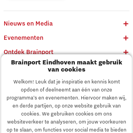
Nieuws en Media
Evenementen
Ontdek Brainport
Brainport Eindhoven maakt gebruik
Innovatie
van cookies
Ondernemen
Welkom! Leuk dat je inspiratie en kennis komt
opdoen of deelneemt aan één van onze
Onderwijs
programma’s en evenementen. Hiervoor maken wij,
Ontdek Brainport
en derde partijen, op onze website gebruik van
Maatschappelijk
cookies. We gebruiken cookies om ons
Innovatie
websiteverkeer te analyseren, om jouw voorkeuren
Strategie & Organisatie
op te slaan, om functies voor social media te bieden