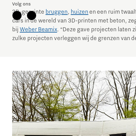
Volg ons
The Gate voor tech startups
3D-geprinte
bruggen
,
huizen
en een ruim twaal
cars in de wereld van 3D-printen met beton, ze
Hoe bescherm ik mijn idee?
bij
Weber Beamix
. “Deze gave projecten laten z
Brainport Networking Financials
zulke projecten verleggen wij de grenzen van 
Integrated Photonics