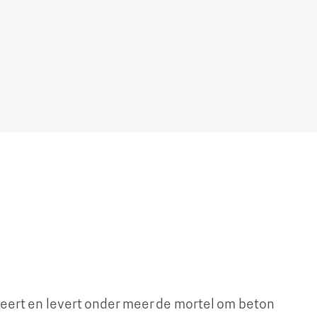
Brainport Industries Campus
High Tech Campus Eindhoven
Strijp District
TU/e Campus
Food
Next Tech Food Factories
ert en levert onder meer de mortel om beton