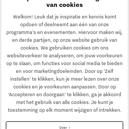
Innovatie
van cookies
Ondernemen
Welkom! Leuk dat je inspiratie en kennis komt
opdoen of deelneemt aan één van onze
Onderwijs
programma’s en evenementen. Hiervoor maken wij,
Ontdek Brainport
en derde partijen, op onze website gebruik van
Maatschappelijk
cookies. We gebruiken cookies om ons
Innovatie
websiteverkeer te analyseren, om jouw voorkeuren
Strategie & Organisatie
op te slaan, om functies voor social media te bieden
Zoeken
en voor marketingdoeleinden. Door op ‘Zelf
Ondernemen
instellen’ te klikken, kun je meer lezen over onze
Contact
cookies en je voorkeuren aanpassen. Door op
‘Accepteren en doorgaan’ te klikken, ga je akkoord
Onderwijs
Naar internationale website
met het gebruik van alle cookies. Je kunt je
toestemming op elk moment wijzigen of intrekken.
Maatschappelijk
Disclaimer
Over