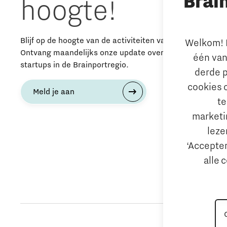
Brai
hoogte!
Blijf op de hoogte van de activiteiten van The Gate.
Welkom! L
Ontvang maandelijks onze update over nieuws, events 
één van
startups in de Brainportregio.
derde p
cookies 
Meld je aan
te
marketin
leze
‘Accepter
alle 