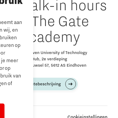
bruik
walk-in hours
& The Gate
lneemt aan
 wij, en
Academy
ebruiken
keuren op
oor
Eindhoven University of Technology
Alpha Hub, 2e verdieping
n je meer
Het Eeuwsel 57, 5612 AS Eindhoven
or op
ebruik van
gen of
Routebeschrijving
Cookieinstellingen