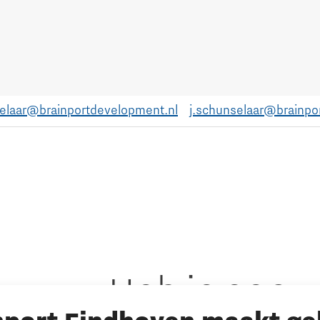
selaar@brainportdevelopment.nl
j.schunselaar@brainpo
Heb je een