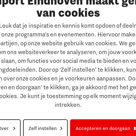
nport Eindhoven maakt ge
vraag?
van cookies
E-mailadres:
info@thegate.tech
euk dat je inspiratie en kennis komt opdoen of dee
en
 onze programma’s en evenementen. Hiervoor maken
Volg ons
artijen, op onze website gebruik van cookies. We g
om ons websiteverkeer te analyseren, om jouw voor
 slaan, om functies voor social media te bieden en v
gdoeleinden. Door op ‘Zelf instellen’ te klikken, ku
n over onze cookies en je voorkeuren aanpassen. Do
en en doorgaan’ te klikken, ga je akkoord met het g
cookies. Je kunt je toestemming op elk moment wijzi
intrekken.
Over
Zelf instellen
Accepteren en doorgaan