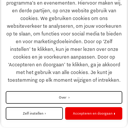
Onderwijs
programma’s en evenementen. Hiervoor maken wij,
Ontdek Brainport
en derde partijen, op onze website gebruik van
Maatschappelijk
cookies. We gebruiken cookies om ons
Innovatie
websiteverkeer te analyseren, om jouw voorkeuren
Strategie & Organisatie
op te slaan, om functies voor social media te bieden
Zoeken
en voor marketingdoeleinden. Door op ‘Zelf
Ondernemen
instellen’ te klikken, kun je meer lezen over onze
Contact
cookies en je voorkeuren aanpassen. Door op
‘Accepteren en doorgaan’ te klikken, ga je akkoord
Onderwijs
Naar internationale website
met het gebruik van alle cookies. Je kunt je
toestemming op elk moment wijzigen of intrekken.
Maatschappelijk
Disclaimer
Over
Strategie & Organisatie
Privacyverklaring
Zelf instellen
Accepteren en doorgaan
Cookieinstellingen