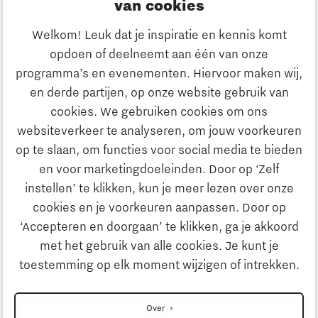
van cookies
Ondernemen
Welkom! Leuk dat je inspiratie en kennis komt
opdoen of deelneemt aan één van onze
Onderwijs
programma’s en evenementen. Hiervoor maken wij,
Ontdek Brainport
en derde partijen, op onze website gebruik van
Maatschappelijk
cookies. We gebruiken cookies om ons
Innovatie
websiteverkeer te analyseren, om jouw voorkeuren
Strategie & Organisatie
op te slaan, om functies voor social media te bieden
Zoeken
en voor marketingdoeleinden. Door op ‘Zelf
Ondernemen
instellen’ te klikken, kun je meer lezen over onze
Contact
cookies en je voorkeuren aanpassen. Door op
‘Accepteren en doorgaan’ te klikken, ga je akkoord
Onderwijs
Naar internationale website
met het gebruik van alle cookies. Je kunt je
toestemming op elk moment wijzigen of intrekken.
Maatschappelijk
Disclaimer
Over