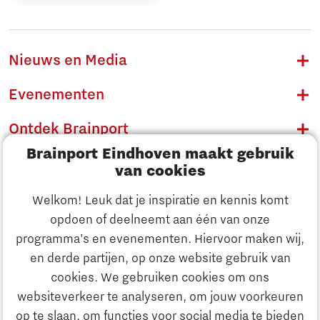
Nieuws en Media
Evenementen
Ontdek Brainport
Brainport Eindhoven maakt gebruik
Innovatie
van cookies
Ondernemen
Welkom! Leuk dat je inspiratie en kennis komt
opdoen of deelneemt aan één van onze
Onderwijs
programma’s en evenementen. Hiervoor maken wij,
Ontdek Brainport
en derde partijen, op onze website gebruik van
Maatschappelijk
cookies. We gebruiken cookies om ons
Innovatie
websiteverkeer te analyseren, om jouw voorkeuren
Strategie & Organisatie
op te slaan, om functies voor social media te bieden