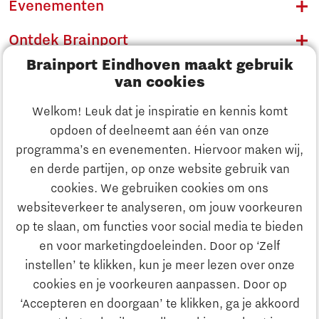
Evenementen
Ontdek Brainport
Brainport Eindhoven maakt gebruik
Innovatie
van cookies
Ondernemen
Welkom! Leuk dat je inspiratie en kennis komt
opdoen of deelneemt aan één van onze
Onderwijs
programma’s en evenementen. Hiervoor maken wij,
Ontdek Brainport
en derde partijen, op onze website gebruik van
Maatschappelijk
cookies. We gebruiken cookies om ons
Innovatie
websiteverkeer te analyseren, om jouw voorkeuren
Strategie & Organisatie
op te slaan, om functies voor social media te bieden
Zoeken
en voor marketingdoeleinden. Door op ‘Zelf
Ondernemen
instellen’ te klikken, kun je meer lezen over onze
Contact
cookies en je voorkeuren aanpassen. Door op
‘Accepteren en doorgaan’ te klikken, ga je akkoord
Onderwijs
Naar internationale website