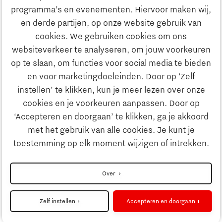
Onderwijs
programma’s en evenementen. Hiervoor maken wij,
Ontdek Brainport
en derde partijen, op onze website gebruik van
Maatschappelijk
cookies. We gebruiken cookies om ons
Innovatie
websiteverkeer te analyseren, om jouw voorkeuren
Strategie & Organisatie
op te slaan, om functies voor social media te bieden
Zoeken
en voor marketingdoeleinden. Door op ‘Zelf
Ondernemen
instellen’ te klikken, kun je meer lezen over onze
Contact
cookies en je voorkeuren aanpassen. Door op
‘Accepteren en doorgaan’ te klikken, ga je akkoord
Onderwijs
Naar internationale website
met het gebruik van alle cookies. Je kunt je
toestemming op elk moment wijzigen of intrekken.
Maatschappelijk
Disclaimer
Over
Meld je aan voor de nieuwsbrief!
Strategie & Organisatie
Privacyverklaring
Zelf instellen
Accepteren en doorgaan
Cookieinstellingen