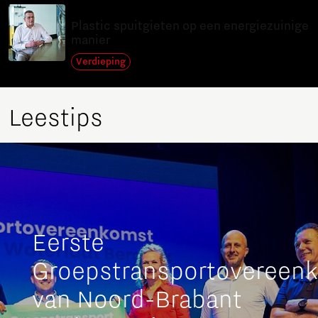
24 jun 2025
Company - Small & Medium Enterprise
View
Plastic spuitgieten op een energiezuinige
Heliox
manier
Company - Small & Medium Enterprise
8 minuten leestijd
Verdieping
View
Collectief Duurzame Daken
Navigate the map to see more results
Leestips
Eerste
Groepstransportovereen
van Noord-Brabant