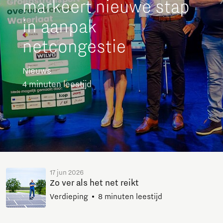
markeert nieuwe stap
in aanpak
netcongestie
Nieuws
4 minuten leestijd
17 jun 2026
Zo ver als het net reikt
Verdieping
8 minuten leestijd