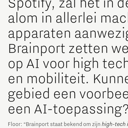
Spotify, zal het in
alom in allerlei ma
apparaten aanwezig 
Brainport zetten w
op AI voor high tec
en mobiliteit. Kunne
gebied een voorbee
een AI-toepassing
Floor: “Brainport staat bekend om zijn
high-tech 