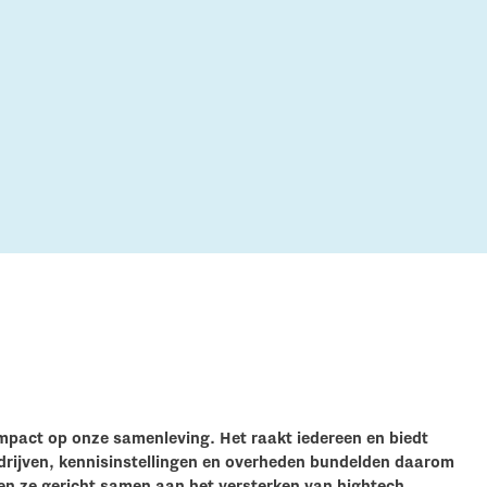
Micro and nano electronics
e impact op onze samenleving. Het raakt iedereen en biedt
rijven, kennisinstellingen en overheden bundelden daarom
en ze gericht samen aan het versterken van hightech,