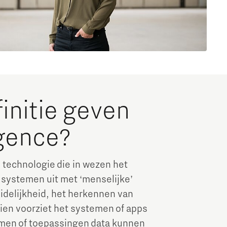
finitie geven
igence?
n technologie die in wezen het
st systemen uit met ‘menselijke’
delijkheid, het herkennen van
en voorziet het systemen of apps
emen of toepassingen data kunnen