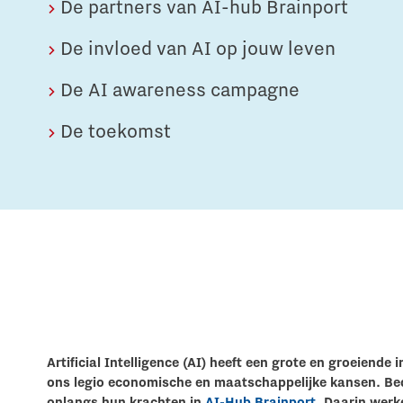
De partners van AI-hub Brainport
The Gate voor tech startups
De invloed van AI op jouw leven
Hoe bescherm ik mijn idee?
De AI awareness campagne
Brainport Networking Financials
De toekomst
Integrated Photonics
Artificial Intelligence (AI) heeft een grote en groeiend
ons legio economische en maatschappelijke kansen. Bed
onlangs hun krachten in
AI-Hub Brainport
. Daarin werk