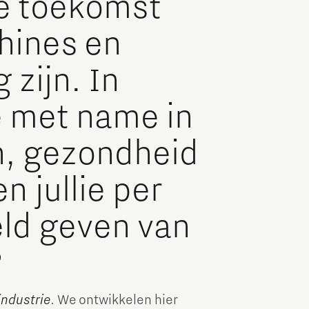
 de toekomst
chines en
zijn. In
e met name in
h, gezondheid
n jullie per
ld geven van
?
industrie
. We ontwikkelen hier