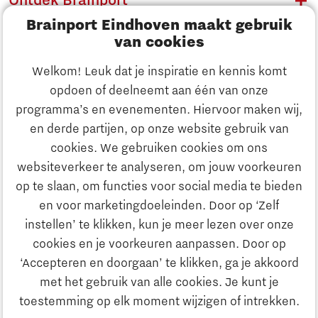
Ontdek Brainport
Brainport Eindhoven maakt gebruik
Innovatie
van cookies
Ondernemen
Welkom! Leuk dat je inspiratie en kennis komt
opdoen of deelneemt aan één van onze
Onderwijs
programma’s en evenementen. Hiervoor maken wij,
Ontdek Brainport
en derde partijen, op onze website gebruik van
Maatschappelijk
cookies. We gebruiken cookies om ons
Innovatie
websiteverkeer te analyseren, om jouw voorkeuren
Strategie & Organisatie
op te slaan, om functies voor social media te bieden
Zoeken
en voor marketingdoeleinden. Door op ‘Zelf
Ondernemen
instellen’ te klikken, kun je meer lezen over onze
Contact
cookies en je voorkeuren aanpassen. Door op
‘Accepteren en doorgaan’ te klikken, ga je akkoord
Onderwijs
Naar internationale website
met het gebruik van alle cookies. Je kunt je
toestemming op elk moment wijzigen of intrekken.