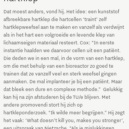
Dat moest anders, vond hij. Het idee: een kunststof
afbreekbare hartklep die hartcellen ‘traint’ zelf
hartklepweefsel aan te maken en vanzelf als verdwijnt
als in het hart een volgroeide en levende klep van
lichaamseigen materiaal resteert. Cox: “In eerste
instantie haalden we daarvoor cellen uit een patiënt.
Die deden we in een mal, in de vorm van een hartklep,
om die met behulp van een bioreactor zo goed te
trainen dat ze vanzelf veel en sterk weefsel gingen
aanmaken. De mal implanteer je bij een patiënt. Maar
dat bleek een dure en complexe methode.” Gelukkig
kan hij na zijn afstuderen bij de TU/e blijven. Met
andere promovendi stort hij zich op
hartkleponderzoek. “Ik wilde meer begrijpen.” Hij zegt
het vaak: ‘What doesn’t kill you, makes you stronger’,
een uitspraak van Nietzsche. “Als je mislukkingen