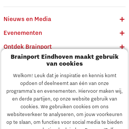
Nieuws en Media
Evenementen
Ontdek Brainport
Brainport Eindhoven maakt gebruik
Innovatie
van cookies
Ondernemen
Welkom! Leuk dat je inspiratie en kennis komt
opdoen of deelneemt aan één van onze
Onderwijs
programma’s en evenementen. Hiervoor maken wij,
Ontdek Brainport
en derde partijen, op onze website gebruik van
Maatschappelijk
cookies. We gebruiken cookies om ons
Innovatie
websiteverkeer te analyseren, om jouw voorkeuren
Strategie & Organisatie
op te slaan, om functies voor social media te bieden