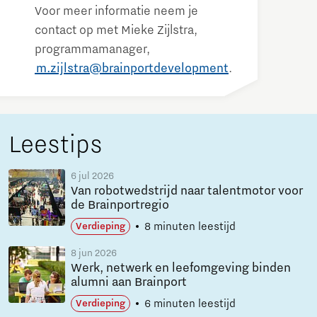
Voor meer informatie neem je
contact op met Mieke Zijlstra,
programmamanager,
m.zijlstra@brainportdevelopment
.
Leestips
6 jul 2026
Van robotwedstrijd naar talentmotor voor
de Brainportregio
8 minuten leestijd
Verdieping
8 jun 2026
Werk, netwerk en leefomgeving binden
alumni aan Brainport
6 minuten leestijd
Verdieping