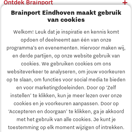
Ontdek Brainport
Brainport Eindhoven maakt gebruik
Innovatie
van cookies
Ondernemen
Welkom! Leuk dat je inspiratie en kennis komt
opdoen of deelneemt aan één van onze
Onderwijs
programma’s en evenementen. Hiervoor maken wij,
Ontdek Brainport
en derde partijen, op onze website gebruik van
Maatschappelijk
cookies. We gebruiken cookies om ons
Innovatie
websiteverkeer te analyseren, om jouw voorkeuren
Strategie & Organisatie
op te slaan, om functies voor social media te bieden
Zoeken
en voor marketingdoeleinden. Door op ‘Zelf
Ondernemen
instellen’ te klikken, kun je meer lezen over onze
Contact
cookies en je voorkeuren aanpassen. Door op
‘Accepteren en doorgaan’ te klikken, ga je akkoord
Onderwijs
Naar internationale website
met het gebruik van alle cookies. Je kunt je
toestemming op elk moment wijzigen of intrekken.