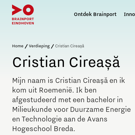
Ontdek Brainport
Inno
Zoeken binnen B
Home
Verdieping
Cristian Cireașă
Cristian Cireașă
Wat is Brainport Eindhoven?
Defence & Space
Arbeidsmarkt
Techniekpromotie
Brainport voor Elkaar
Agenda voor de regio
Mijn naam is Cristian Cireașă en ik
Gezamenlijke agenda
Brainport Innovation and Technology for Security
Aantrekken en behouden van talent
Platform Brainport voor Onderwijs
Vereniging van werkgevers
Meerjarenplan 2025-2032
kom uit Roemenië. Ik ben
afgestudeerd met een bachelor in
Doorontwikkeling regio
NAVO DIANA Accelerator
Internationaal talent aantrekken en behouden
Techkwadraat
Sociale Brainport Agenda
Verkenning diversificatiestrategie
Milieukunde voor Duurzame Energie
Hoe werken de jobportals
Hybride Docenten in Brainport
Lidmaatschap
Brainport Monitor voor de meest actuele cijfers
en Technologie aan de Avans
Energy
Reskilling in Brainport
PSV Brainport Scholenchallenge
Programmabureau
Hogeschool Breda.