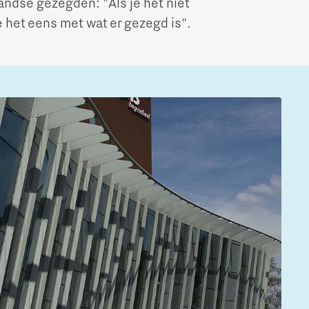
dse gezegden: "Als je het niet
je het eens met wat er gezegd is".