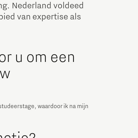
ng. Nederland voldeed
bied van expertise als
or u om een
uw
studeerstage, waardoor ik na mijn