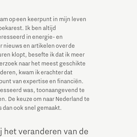
Brainport Industries Campus
am op een keerpunt in mijn leven
High Tech Campus Eindhoven
ekarest. Ik ben altijd
Strijp District
resseerd in energie- en
TU/e Campus
r nieuws en artikelen over de
ren klopt, besefte ik dat ik meer
Food
derzoek naar het meest geschikte
oderen, kwam ik erachter dat
punt van expertise en financiën.
Next Tech Food Factories
eresseerd was, toonaangevend te
n. De keuze om naar Nederland te
 dan ook snel gemaakt.
ij het veranderen van de