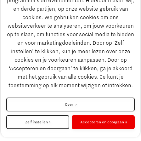
programma’s en evenementen. Hiervoor maken wij,
Ontdek Brainport
en derde partijen, op onze website gebruik van
Maatschappelijk
cookies. We gebruiken cookies om ons
Innovatie
websiteverkeer te analyseren, om jouw voorkeuren
Strategie & Organisatie
op te slaan, om functies voor social media te bieden
Zoeken
en voor marketingdoeleinden. Door op ‘Zelf
Ondernemen
instellen’ te klikken, kun je meer lezen over onze
Contact
cookies en je voorkeuren aanpassen. Door op
‘Accepteren en doorgaan’ te klikken, ga je akkoord
Onderwijs
Naar internationale website
met het gebruik van alle cookies. Je kunt je
toestemming op elk moment wijzigen of intrekken.
Maatschappelijk
Disclaimer
Over
Contact
Strategie & Organisatie
Privacyverklaring
Zelf instellen
Accepteren en doorgaan
Cookieinstellingen