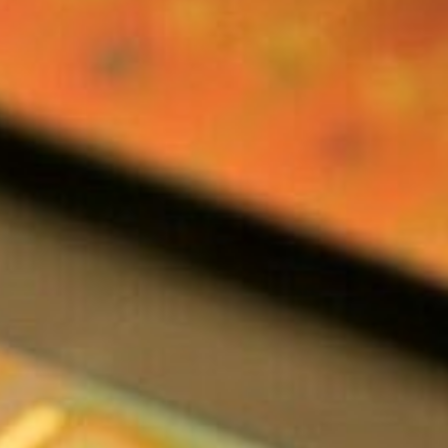
Brainport Industries Campus
High Tech Campus Eindhoven
Strijp District
TU/e Campus
Food
Next Tech Food Factories