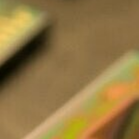
The Gate voor tech startups
Hoe bescherm ik mijn idee?
Brainport Networking Financials
Integrated Photonics