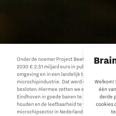
Brai
Onder de noemer Project Beethoven investere
2030 € 2,51 miljard euro in publieke voorzie
omgeving en in een landelijk talentplan voor
Welkom! L
microchipindustrie. Dat werd op 28 maart 20
één van
besloten.Hiermee zetten we een stap om de 
derde p
Eindhoven in goede banen te leiden, het vest
cookies 
houden en de leefbaarheid te versterken. Het
te
microchipsector in Nederland een accomodee