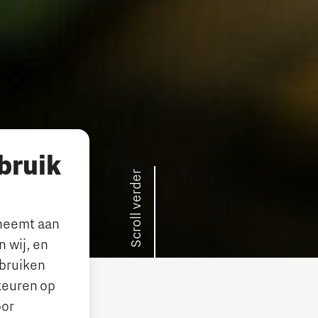
bruik
Scroll verder
lneemt aan
 wij, en
ebruiken
keuren op
oor