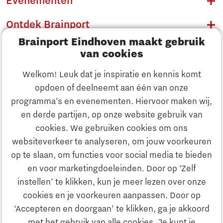
Evenementen
Ontdek Brainport
Brainport Eindhoven maakt gebruik
Innovatie
van cookies
Ondernemen
Welkom! Leuk dat je inspiratie en kennis komt
opdoen of deelneemt aan één van onze
Onderwijs
programma’s en evenementen. Hiervoor maken wij,
Ontdek Brainport
en derde partijen, op onze website gebruik van
Maatschappelijk
cookies. We gebruiken cookies om ons
Innovatie
websiteverkeer te analyseren, om jouw voorkeuren
Strategie & Organisatie
op te slaan, om functies voor social media te bieden
Zoeken
en voor marketingdoeleinden. Door op ‘Zelf
Ondernemen
instellen’ te klikken, kun je meer lezen over onze
Contact
cookies en je voorkeuren aanpassen. Door op
‘Accepteren en doorgaan’ te klikken, ga je akkoord
Onderwijs
Naar internationale website
met het gebruik van alle cookies. Je kunt je