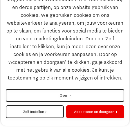
Ontdek Brainport
en derde partijen, op onze website gebruik van
Maatschappelijk
cookies. We gebruiken cookies om ons
Innovatie
websiteverkeer te analyseren, om jouw voorkeuren
Strategie & Organisatie
op te slaan, om functies voor social media te bieden
Zoeken
en voor marketingdoeleinden. Door op ‘Zelf
Ondernemen
instellen’ te klikken, kun je meer lezen over onze
Contact
cookies en je voorkeuren aanpassen. Door op
‘Accepteren en doorgaan’ te klikken, ga je akkoord
Onderwijs
Naar internationale website
met het gebruik van alle cookies. Je kunt je
toestemming op elk moment wijzigen of intrekken.
Maatschappelijk
Disclaimer
Over
Strategie & Organisatie
Privacyverklaring
Zelf instellen
Accepteren en doorgaan
Cookieinstellingen