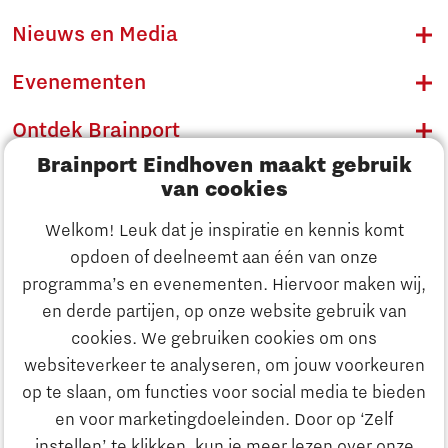
Nieuws en Media
Evenementen
Ontdek Brainport
Brainport Eindhoven maakt gebruik
Innovatie
van cookies
Ondernemen
Welkom! Leuk dat je inspiratie en kennis komt
opdoen of deelneemt aan één van onze
Onderwijs
programma’s en evenementen. Hiervoor maken wij,
Ontdek Brainport
en derde partijen, op onze website gebruik van
Maatschappelijk
cookies. We gebruiken cookies om ons
Innovatie
websiteverkeer te analyseren, om jouw voorkeuren
Strategie & Organisatie
op te slaan, om functies voor social media te bieden
Zoeken
en voor marketingdoeleinden. Door op ‘Zelf
Ondernemen
instellen’ te klikken, kun je meer lezen over onze