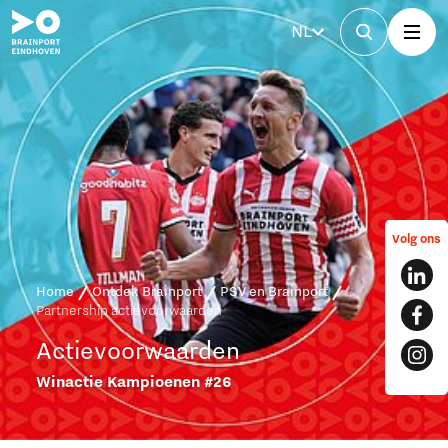
NL
Volg ons
Home
Ontdek Brainport
PSV en Brainport
Partnership actievoorwaarden
Actievoorwaarden
Winactie Kampioenen #26