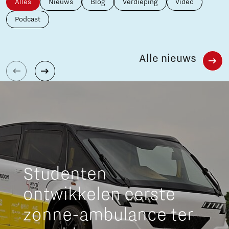
Alles
Nieuws
Blog
Verdieping
Video
Podcast
Alle nieuws
Studenten
ontwikkelen eerste
zonne-ambulance ter