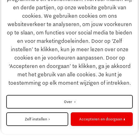
Ontdek Brainport
en derde partijen, op onze website gebruik van
Maatschappelijk
cookies. We gebruiken cookies om ons
Innovatie
websiteverkeer te analyseren, om jouw voorkeuren
Strategie & Organisatie
op te slaan, om functies voor social media te bieden
Zoeken
en voor marketingdoeleinden. Door op ‘Zelf
Ondernemen
instellen’ te klikken, kun je meer lezen over onze
Contact
cookies en je voorkeuren aanpassen. Door op
‘Accepteren en doorgaan’ te klikken, ga je akkoord
Onderwijs
Naar internationale website
met het gebruik van alle cookies. Je kunt je
toestemming op elk moment wijzigen of intrekken.
Maatschappelijk
Disclaimer
Over
Strategie & Organisatie
Privacyverklaring
Zelf instellen
Accepteren en doorgaan
Cookieinstellingen