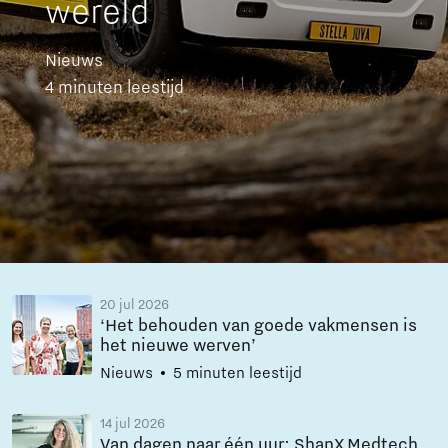
wereld
Nieuws
4 minuten leestijd
20 jul 2026
‘Het behouden van goede vakmensen is
het nieuwe werven’
Nieuws
5 minuten leestijd
14 jul 2026
Van dagen naar één uur: ShanX Medtech