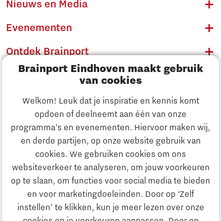
Nieuws en Media
Evenementen
Ontdek Brainport
Brainport Eindhoven maakt gebruik
Innovatie
van cookies
Ondernemen
Welkom! Leuk dat je inspiratie en kennis komt
opdoen of deelneemt aan één van onze
Onderwijs
programma’s en evenementen. Hiervoor maken wij,
Ontdek Brainport
en derde partijen, op onze website gebruik van
Maatschappelijk
cookies. We gebruiken cookies om ons
Innovatie
websiteverkeer te analyseren, om jouw voorkeuren
Strategie & Organisatie
op te slaan, om functies voor social media te bieden
Zoeken
en voor marketingdoeleinden. Door op ‘Zelf
Ondernemen
instellen’ te klikken, kun je meer lezen over onze
Contact