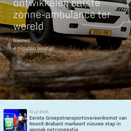
ontwikkelen eerste
zonne-ambulance ter
wereld
Nieuws
4 minuten leestijd
13 jul 2026
Eerste Groepstransportovereenkomst van
Noord-Brabant markeert nieuwe stap in
aanpak netcongestie