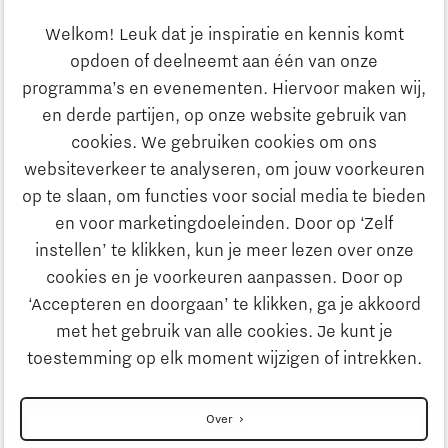
Ondernemen
Welkom! Leuk dat je inspiratie en kennis komt
opdoen of deelneemt aan één van onze
Onderwijs
programma’s en evenementen. Hiervoor maken wij,
Ontdek Brainport
en derde partijen, op onze website gebruik van
Maatschappelijk
cookies. We gebruiken cookies om ons
Innovatie
websiteverkeer te analyseren, om jouw voorkeuren
Strategie & Organisatie
op te slaan, om functies voor social media te bieden
Zoeken
en voor marketingdoeleinden. Door op ‘Zelf
Ondernemen
instellen’ te klikken, kun je meer lezen over onze
Contact
cookies en je voorkeuren aanpassen. Door op
‘Accepteren en doorgaan’ te klikken, ga je akkoord
Onderwijs
Naar internationale website
met het gebruik van alle cookies. Je kunt je
toestemming op elk moment wijzigen of intrekken.
Maatschappelijk
Disclaimer
Over