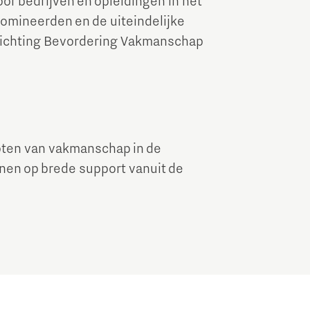
r bedrijven en opleidingen in het
omineerden en de uiteindelijke
tichting Bevordering Vakmanschap
oten van vakmanschap in de
enen op brede support vanuit de