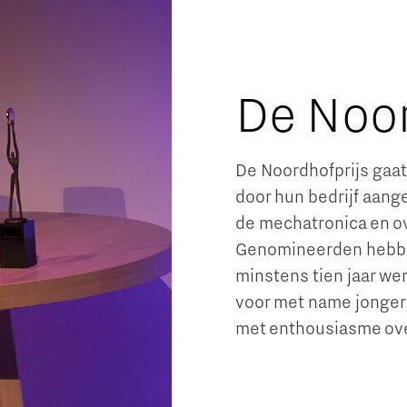
De Noor
De Noordhofprijs gaat
door hun bedrijf aang
de mechatronica en o
Genomineerden hebben
minstens tien jaar we
voor met name jongere
met enthousiasme ov