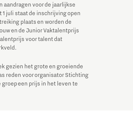
 aandragen voor de jaarlijkse
Brainport Industries Campus
1 juli staat de inschrijving open
High Tech Campus Eindhoven
itreiking plaats en worden de
Strijp District
uw en de Junior Vaktalentprijs
lentprijs voor talent dat
TU/e Campus
rkveld.
Food
ek gezien het grote en groeiende
as reden voor organisator Stichting
Next Tech Food Factories
roep een prijs in het leven te