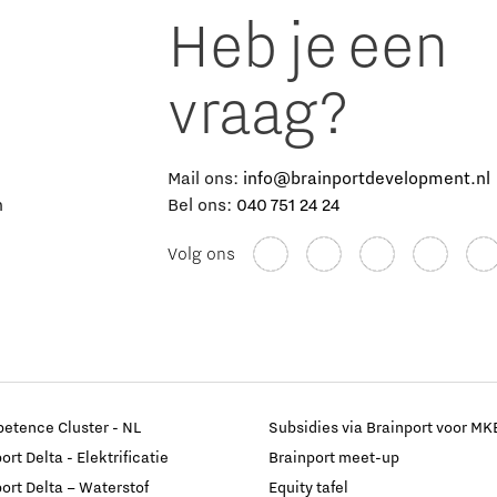
Heb je een
vraag?
e
Mail ons:
info@brainportdevelopment.nl
n
Bel ons:
040 751 24 24
Volg ons
etence Cluster - NL
Subsidies via Brainport voor MK
rt Delta - Elektrificatie
Brainport meet-up
ort Delta – Waterstof
Equity tafel