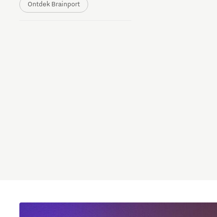
Ontdek Brainport
The Gate voor tech startups
Hoe bescherm ik mijn idee?
Brainport Networking Financials
Integrated Photonics