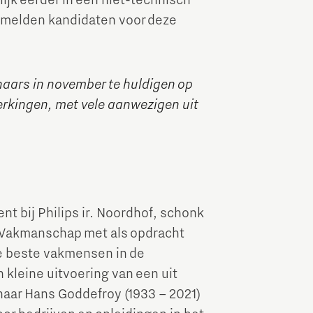
lijk eerder in een niet-technisch
 melden kandidaten voor deze
aars in november te huldigen op
erkingen, met vele aanwezigen uit
t bij Philips ir. Noordhof, schonk
g Vakmanschap met als opdracht
 de beste vakmensen in de
n kleine uitvoering van een uit
aar Hans Goddefroy (1933 – 2021)