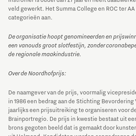
instromer is ouder dan 27 jaar en heeft daadwerke
veld gewerkt. Het Summa College en ROC ter AA
categorieën aan.
De organisatie hoopt genomineerden en prijswinn
een vanouds groot slotfestijn, zonder coronabep
de regionale maakindustrie.
Over de Noordhofprijs:
De naamgever van de prijs, voormalig vicepresiden
in 1986 een bedrag aan de Stichting Bevorderin
jaarlijks een prijsuitreiking te organiseren voor
Brainportregio. De prijs in kwestie bestaat uit ee
brons gegoten beeld dat is gemaakt door kunsten