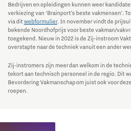
Bedrijven en opleidingen kunnen weer kandidaten
verkiezing van ‘Brainport’s beste vakmensen’. Tot 
via dit
webformulier
. In november vindt de prijsu
bekende Noordhofprijs voor beste vakman/vakvro
toegekend. Nieuw in 2022 is de Zij-instroom Vakta
overstapte naar de techniek vanuit een ander we
Micro and nano electronics
Zij-instromers zijn meer dan welkom in de techni
tekort aan technisch personeel in de regio. Dit w
Bevordering Vakmanschap om juist ook voor deze g
roepen.