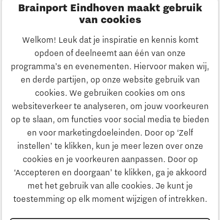
Brainport Eindhoven maakt gebruik
Innovatie
van cookies
Ondernemen
Welkom! Leuk dat je inspiratie en kennis komt
opdoen of deelneemt aan één van onze
Onderwijs
programma’s en evenementen. Hiervoor maken wij,
Ontdek Brainport
en derde partijen, op onze website gebruik van
Maatschappelijk
cookies. We gebruiken cookies om ons
Innovatie
websiteverkeer te analyseren, om jouw voorkeuren
Strategie & Organisatie
op te slaan, om functies voor social media te bieden
Zoeken
en voor marketingdoeleinden. Door op ‘Zelf
Ondernemen
instellen’ te klikken, kun je meer lezen over onze
Contact
cookies en je voorkeuren aanpassen. Door op
‘Accepteren en doorgaan’ te klikken, ga je akkoord
Onderwijs
Naar internationale website
met het gebruik van alle cookies. Je kunt je
toestemming op elk moment wijzigen of intrekken.
Maatschappelijk