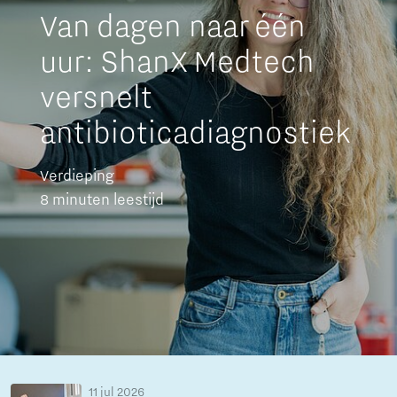
Van dagen naar één
uur: ShanX Medtech
versnelt
antibioticadiagnostiek
Verdieping
8 minuten leestijd
11 jul 2026