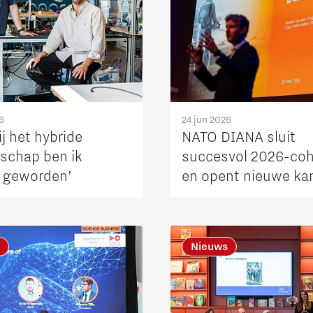
6
24 jun 2026
j het hybride
NATO DIANA sluit
schap ben ik
succesvol 2026-coh
 geworden’
en opent nieuwe ka
voor innovators
Nieuws