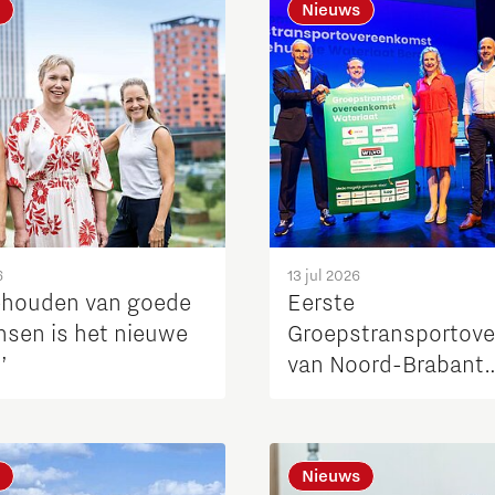
Nieuws
6
13 jul 2026
ehouden van goede
Eerste
sen is het nieuwe
Groepstransportov
’
van Noord-Brabant
markeert nieuwe sta
aanpak netcongesti
Nieuws