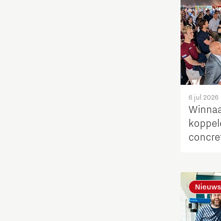
Maatschappelijk
Medische Technologie
Micro- en nano-elektronica
Mobiliteit
6 jul 2026
Winnaa
koppel
Netcongestie
concre
Ondernemen
Onderwijs
Nieuws
Ontdek Brainport