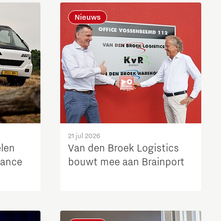
Brainport Industries Campus
Nieuws
High Tech Campus Eindhoven
Strijp District
TU/e Campus
Food
Next Tech Food Factories
21 jul 2026
len
Van den Broek Logistics
lance
bouwt mee aan Brainport