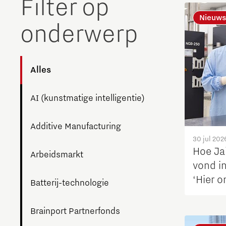
Filter op
The Gate voor tech startups
Nieuws
onderwerp
Hoe bescherm ik mijn idee?
Brainport Networking Financials
Alles
AI (kunstmatige intelligentie)
Integrated Photonics
Additive Manufacturing
30 jul 202
Hoe Jai
Arbeidsmarkt
vond i
‘Hier o
Batterij-technologie
technie
Brainport Partnerfonds