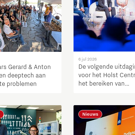
6 jul 2026
De volgende uitdag
rs Gerard & Anton
voor het Holst Centr
en deeptech aan
het bereiken van
te problemen
industriële schaalgr
Nieuws