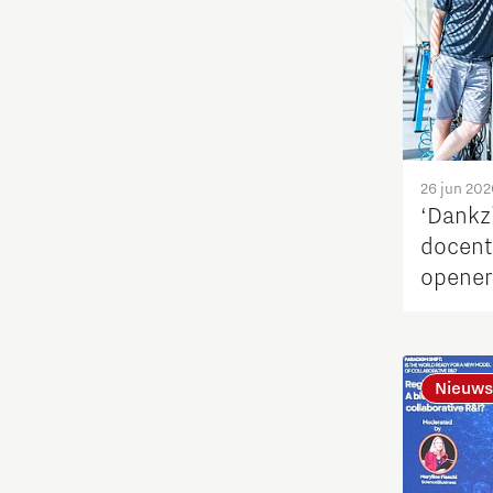
Opschaling energie-innovatie
en producten
PSV partnership
Quantum Computing
26 jun 202
‘Dankzi
Regio Deal Brainport Eindhoven
docent
opener
Samenwerken
Semiconductor
Nieuws
Startups
Strategie & Organisatie