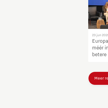
Studenten
Studententeam
23 jun 202
Systems engineering
Europa’
méér i
Technologie
betere
Technologiepromotie
Meer r
Waterstoftransitie
Werken