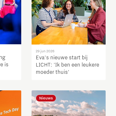
29 jun 2026
ing
Eva's nieuwe start bij
e is
LICHT: 'Ik ben een leukere
moeder thuis'
ootte
Nieuws