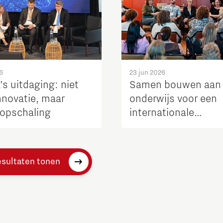
6
23 jun 2026
s uitdaging: niet
Samen bouwen aan
nnovatie, maar
onderwijs voor een
 opschaling
internationale
Brainportregio
esultaten tonen