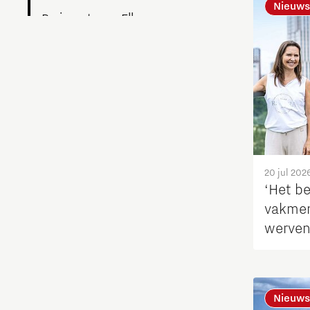
Nieuws
Brainport voor Elkaar
Charging Energy Hubs
Circulariteit
Defence & Space
Design
20 jul 202
‘Het b
vakmen
Duurzaamheid
werven
Energie
Food
Nieuws