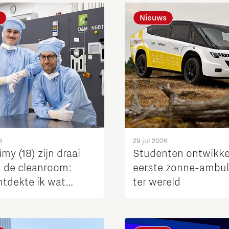
Nieuws
Micro and nano electronics
6
29 jul 2026
my (18) zijn draai
Studenten ontwikke
n de cleanroom:
eerste zonne-ambu
ntdekte ik wat
ter wereld
k écht is’