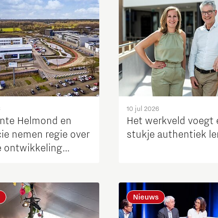
6
10 jul 2026
nte Helmond en
Het werkveld voegt
cie nemen regie over
stukje authentiek le
e ontwikkeling
otive Campus
Nieuws