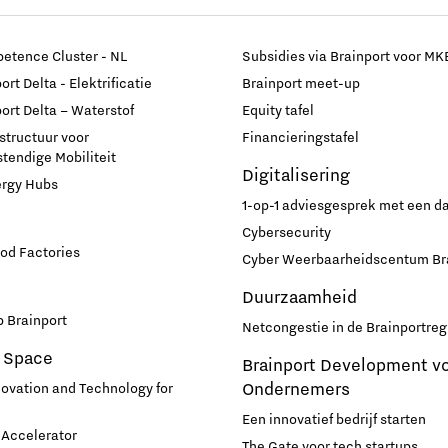
etence Cluster - NL
Subsidies via Brainport voor MK
rt Delta - Elektrificatie
Brainport meet-up
ort Delta – Waterstof
Equity tafel
astructuur voor
Financieringstafel
endige Mobiliteit
Digitalisering
ergy Hubs
1-op-1 adviesgesprek met een 
Cybersecurity
od Factories
Cyber Weerbaarheidscentum Br
Duurzaamheid
 Brainport
Netcongestie in de Brainportreg
 Space
Brainport Development v
Ondernemers
novation and Technology for
Een innovatief bedrijf starten
Accelerator
The Gate voor tech startups