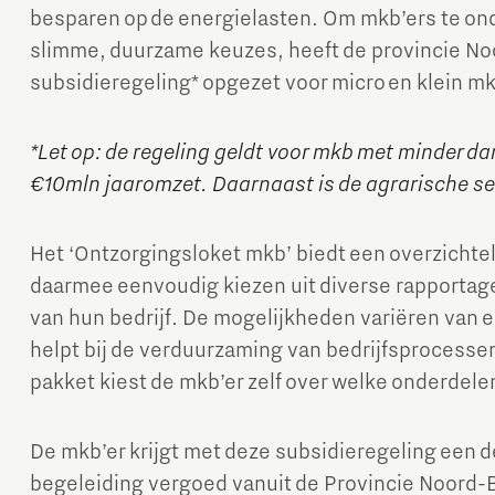
besparen op de energielasten. Om mkb’ers te on
slimme, duurzame keuzes, heeft de provincie No
subsidieregeling* opgezet voor micro en klein m
*Let op: de regeling geldt voor mkb met minder 
€10mln jaaromzet. Daarnaast is de agrarische se
Micro and nano electronics
Het ‘Ontzorgingsloket mkb’ biedt een overzichte
daarmee eenvoudig kiezen uit diverse rapportage
van hun bedrijf. De mogelijkheden variëren van e
helpt bij de verduurzaming van bedrijfsprocessen.
pakket kiest de mkb’er zelf over welke onderdele
De mkb’er krijgt met deze subsidieregeling een d
begeleiding vergoed vanuit de Provincie Noord-