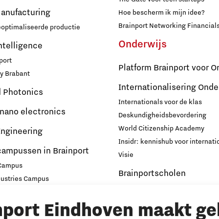
Manufacturing
Hoe bescherm ik mijn idee?
Brainport Networking Financial
eoptimaliseerde productie
Onderwijs
Intelligence
port
Platform Brainport voor O
y Brabant
Internationalisering Onde
d Photonics
Internationals voor de klas
 nano electronics
Deskundigheidsbevordering
World Citizenship Academy
ngineering
Insidr: kennishub voor internati
campussen in Brainport
Visie
 Campus
Brainportscholen
dustries Campus
ampus Eindhoven
Hybride Docenten in Brai
nport Eindhoven maakt ge
t
Publicaties Brainport voo
s