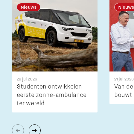
Nieuws
Nieuws
29 jul 2026
21 jul 2026
Studenten ontwikkelen
Van de
eerste zonne-ambulance
bouwt 
ter wereld