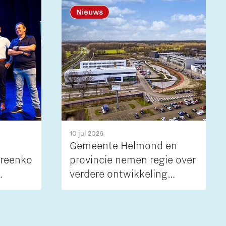
Nieuws
10 jul 2026
Gemeente Helmond en
ereenkomst
provincie nemen regie over
verdere ontwikkeling
p in
Automotive Campus
e