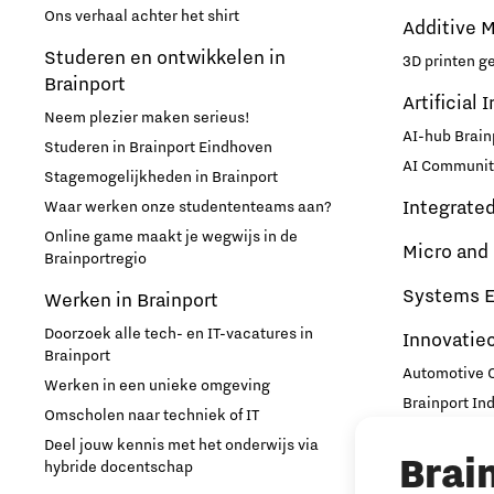
Ons verhaal achter het shirt
Additive 
Studeren en ontwikkelen in
3D printen g
Brainport
Artificial 
Neem plezier maken serieus!
AI-hub Brain
Studeren in Brainport Eindhoven
AI Communit
Stagemogelijkheden in Brainport
Integrate
Waar werken onze studententeams aan?
Online game maakt je wegwijs in de
Micro and
Brainportregio
Systems E
Werken in Brainport
Doorzoek alle tech- en IT-vacatures in
Innovatie
Brainport
Automotive
Werken in een unieke omgeving
Brainport In
Omscholen naar techniek of IT
High Tech C
Deel jouw kennis met het onderwijs via
Brai
Strijp Distric
hybride docentschap
TU/e Campu