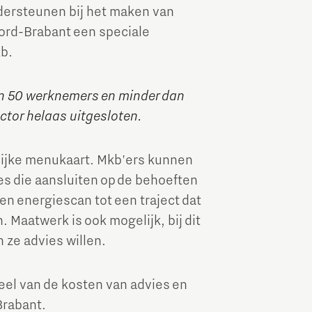
dersteunen bij het maken van
Brainport Industries Campus
ord-Brabant een speciale
High Tech Campus Eindhoven
kb.
Strijp District
dan 50 werknemers en minder dan
TU/e Campus
ctor helaas uitgesloten.
Food
lijke menukaart. Mkb'ers kunnen
s die aansluiten op de behoeften
Next Tech Food Factories
en energiescan tot een traject dat
 Maatwerk is ook mogelijk, bij dit
n ze advies willen.
eel van de kosten van advies en
Brabant.