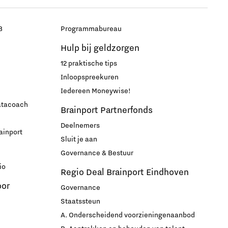
B
Programmabureau
Hulp bij geldzorgen
12 praktische tips
Inloopspreekuren
Iedereen Moneywise!
datacoach
Brainport Partnerfonds
Deelnemers
ainport
Sluit je aan
Governance & Bestuur
io
Regio Deal Brainport Eindhoven
oor
Governance
Staatssteun
A. Onderscheidend voorzieningenaanbod