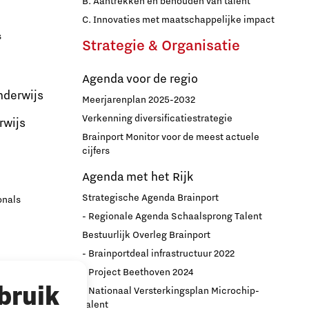
B. Aantrekken en behouden van talent
C. Innovaties met maatschappelijke impact
s
Strategie & Organisatie
Agenda voor de regio
nderwijs
Meerjarenplan 2025-2032
Verkenning diversificatiestrategie
rwijs
Brainport Monitor voor de meest actuele
cijfers
Agenda met het Rijk
Strategische Agenda Brainport
onals
- Regionale Agenda Schaalsprong Talent
Bestuurlijk Overleg Brainport
- Brainportdeal infrastructuur 2022
nport
- Project Beethoven 2024
bruik
- Nationaal Versterkingsplan Microchip-
r
talent