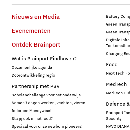
Nieuws en Media
Battery Comp
Green Transpo
Evenementen
Green Transp
Digitale infr
Ontdek Brainport
Toekomstbest
Charging En
Wat is Brainport Eindhoven?
Food
Gezamenlijke agenda
Next Tech Fo
Doorontwikkeling regio
MedTech
Partnership met PSV
MedTech Hub
Scholenchallenge voor het onderwijs
Samen 7 dagen werken, vechten, vieren
Defence &
Iedereen Moneywise!
Brainport In
Sta jij ook in het rood?
Security
Speciaal voor onze newborn pioneers!
NAVO DIANA 