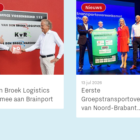
Nieuws
13 jul 2026
n Broek Logistics
Eerste
mee aan Brainport
Groepstransportov
van Noord-Brabant
markeert nieuwe sta
aanpak netcongesti