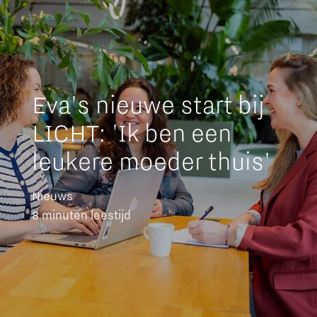
Eva's nieuwe start bij
LICHT: 'Ik ben een
leukere moeder thuis'
Nieuws
8 minuten leestijd