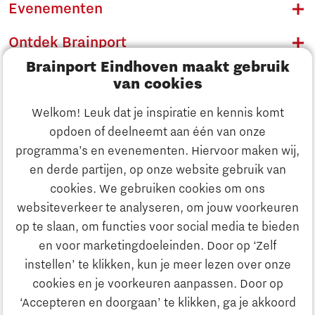
Evenementen
Ontdek Brainport
Brainport Eindhoven maakt gebruik
Innovatie
van cookies
Ondernemen
Welkom! Leuk dat je inspiratie en kennis komt
opdoen of deelneemt aan één van onze
Onderwijs
programma’s en evenementen. Hiervoor maken wij,
Ontdek Brainport
en derde partijen, op onze website gebruik van
Maatschappelijk
cookies. We gebruiken cookies om ons
Innovatie
websiteverkeer te analyseren, om jouw voorkeuren
Strategie & Organisatie
op te slaan, om functies voor social media te bieden
Zoeken
en voor marketingdoeleinden. Door op ‘Zelf
Ondernemen
instellen’ te klikken, kun je meer lezen over onze
Contact
cookies en je voorkeuren aanpassen. Door op
‘Accepteren en doorgaan’ te klikken, ga je akkoord
Onderwijs
Naar internationale website