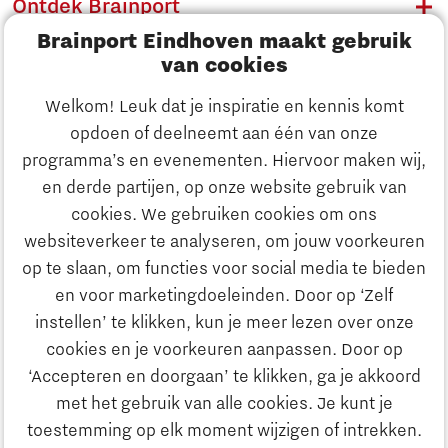
Ontdek Brainport
Brainport Eindhoven maakt gebruik
Innovatie
van cookies
Ondernemen
Welkom! Leuk dat je inspiratie en kennis komt
opdoen of deelneemt aan één van onze
Onderwijs
programma’s en evenementen. Hiervoor maken wij,
Ontdek Brainport
en derde partijen, op onze website gebruik van
Maatschappelijk
cookies. We gebruiken cookies om ons
Innovatie
websiteverkeer te analyseren, om jouw voorkeuren
Strategie & Organisatie
op te slaan, om functies voor social media te bieden
Zoeken
en voor marketingdoeleinden. Door op ‘Zelf
Ondernemen
instellen’ te klikken, kun je meer lezen over onze
Contact
cookies en je voorkeuren aanpassen. Door op
‘Accepteren en doorgaan’ te klikken, ga je akkoord
Onderwijs
Naar internationale website
met het gebruik van alle cookies. Je kunt je
toestemming op elk moment wijzigen of intrekken.