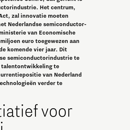
Brainport Industries Campus
ctorindustrie. Het centrum,
Act, zal innovatie moeten
High Tech Campus Eindhoven
 het Nederlandse semiconductor-
Strijp District
ministerie van Economische
 miljoen euro toegewezen aan
TU/e Campus
e komende vier jaar. Dit
ndse semiconductorindustrie te
Food
talentontwikkeling te
urrentiepositie van Nederland
Next Tech Food Factories
echnologieën verder te
iatief voor
i