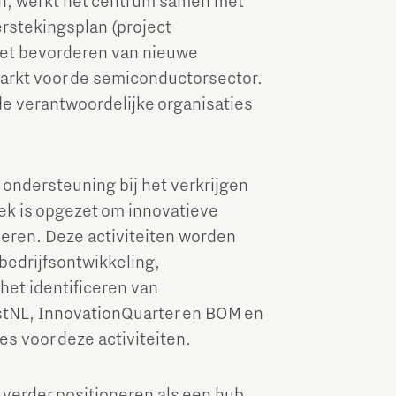
den, werkt het centrum samen met
erstekingsplan (project
het bevorderen van nieuwe
arkt voor de semiconductorsector.
e verantwoordelijke organisaties
ndersteuning bij het verkrijgen
iek is opgezet om innovatieve
leren. Deze activiteiten worden
bedrijfsontwikkeling,
het identificeren van
stNL, InnovationQuarter en BOM en
es voor deze activiteiten.
erder positioneren als een hub