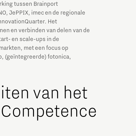
king tussen Brainport
O, JePPIX, imec en de regionale
nnovationQuarter. Het
nen en verbinden van delen van de
rt- en scale-ups in de
markten, met een focus op
 (geïntegreerde) fotonica,
eiten van het
 Competence