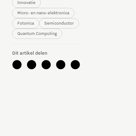
Innovatie
The Gate voor tech startups
Micro- en nano-elektronica
Hoe bescherm ik mijn idee?
Fotonica
Semiconductor
Quantum Computing
Brainport Networking Financials
Dit artikel delen
Integrated Photonics