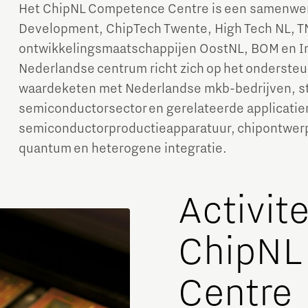
Het ChipNL Competence Centre is een samenwer
Development, ChipTech Twente, High Tech NL, TN
ontwikkelingsmaatschappijen OostNL, BOM en I
Nederlandse centrum richt zich op het ondersteu
waardeketen met Nederlandse mkb-bedrijven, sta
semiconductorsector en gerelateerde applicatie
semiconductorproductieapparatuur, chipontwerp,
quantum en heterogene integratie.
Activit
ChipNL
Centre