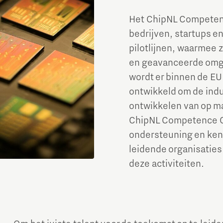
Het ChipNL Competen
bedrijven, startups e
pilotlijnen, waarmee 
en geavanceerde omge
wordt er binnen de EU
ontwikkeld om de indu
ontwikkelen van op m
ChipNL Competence Ce
ondersteuning en kenn
leidende organisaties
deze activiteiten.