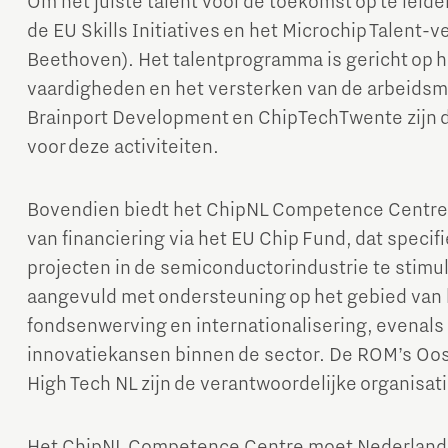
Om het juiste talent voor de toekomst op te lei
de EU Skills Initiatives en het Microchip Talent-v
Beethoven). Het talentprogramma is gericht op 
vaardigheden en het versterken van de arbeidsm
Brainport Development en ChipTechTwente zijn d
voor deze activiteiten.
Bovendien biedt het ChipNL Competence Centre o
van financiering via het EU Chip Fund, dat specif
projecten in de semiconductorindustrie te stimu
aangevuld met ondersteuning op het gebied van 
fondsenwerving en internationalisering, evenals 
innovatiekansen binnen de sector. De ROM’s Oo
High Tech NL zijn de verantwoordelijke organisati
Het ChipNL Competence Centre moet Nederland v