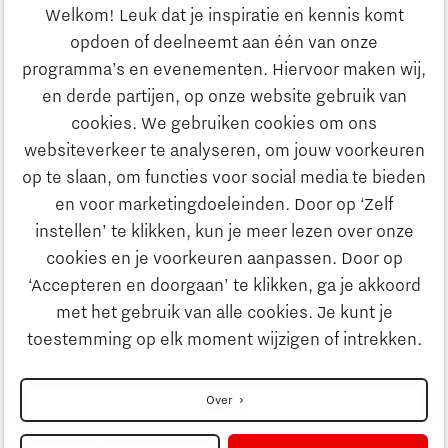
Ondernemen
Welkom! Leuk dat je inspiratie en kennis komt
opdoen of deelneemt aan één van onze
Onderwijs
programma’s en evenementen. Hiervoor maken wij,
Ontdek Brainport
en derde partijen, op onze website gebruik van
Maatschappelijk
cookies. We gebruiken cookies om ons
Innovatie
websiteverkeer te analyseren, om jouw voorkeuren
Strategie & Organisatie
op te slaan, om functies voor social media te bieden
Zoeken
en voor marketingdoeleinden. Door op ‘Zelf
Ondernemen
instellen’ te klikken, kun je meer lezen over onze
Contact
cookies en je voorkeuren aanpassen. Door op
‘Accepteren en doorgaan’ te klikken, ga je akkoord
Onderwijs
Naar internationale website
met het gebruik van alle cookies. Je kunt je
toestemming op elk moment wijzigen of intrekken.
Maatschappelijk
Disclaimer
Over
Strategie & Organisatie
Privacyverklaring