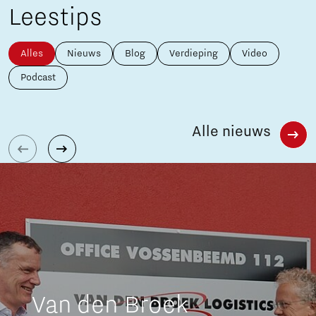
Leestips
Alles
Nieuws
Blog
Verdieping
Video
Podcast
Alle nieuws
Van den Broek