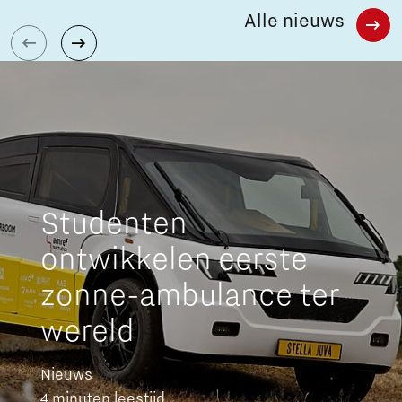
Alle nieuws
Studenten
ontwikkelen eerste
zonne-ambulance ter
wereld
Nieuws
4 minuten leestijd