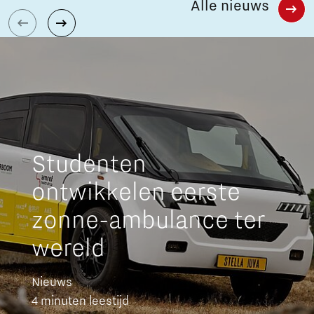
Alle nieuws
Studenten
ontwikkelen eerste
zonne-ambulance ter
wereld
Nieuws
4 minuten leestijd