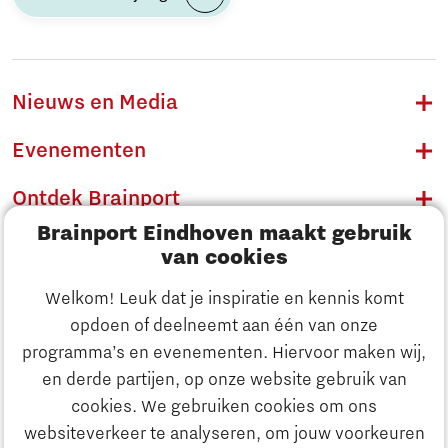
Nieuws en Media
Evenementen
Ontdek Brainport
Brainport Eindhoven maakt gebruik
Innovatie
van cookies
Ondernemen
Welkom! Leuk dat je inspiratie en kennis komt
opdoen of deelneemt aan één van onze
Onderwijs
programma’s en evenementen. Hiervoor maken wij,
Ontdek Brainport
en derde partijen, op onze website gebruik van
Maatschappelijk
cookies. We gebruiken cookies om ons
Innovatie
websiteverkeer te analyseren, om jouw voorkeuren
Strategie & Organisatie