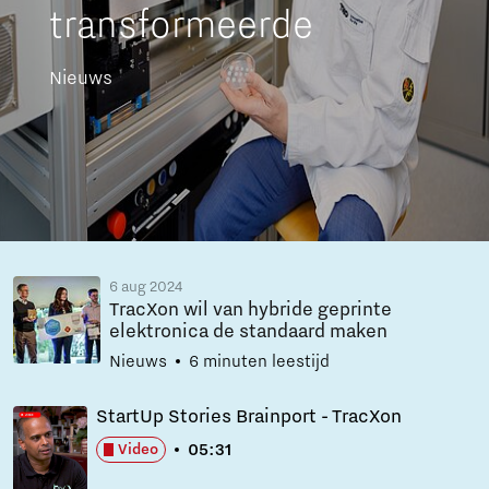
transformeerde
Nieuws
6 aug 2024
TracXon wil van hybride geprinte
elektronica de standaard maken
Nieuws
6 minuten leestijd
StartUp Stories Brainport - TracXon
05:31
Video