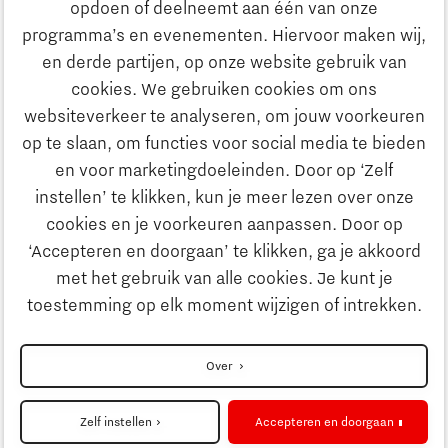
opdoen of deelneemt aan één van onze
Onderwijs
programma’s en evenementen. Hiervoor maken wij,
Ontdek Brainport
en derde partijen, op onze website gebruik van
Maatschappelijk
cookies. We gebruiken cookies om ons
Innovatie
websiteverkeer te analyseren, om jouw voorkeuren
Strategie & Organisatie
op te slaan, om functies voor social media te bieden
Zoeken
en voor marketingdoeleinden. Door op ‘Zelf
Ondernemen
instellen’ te klikken, kun je meer lezen over onze
Contact
cookies en je voorkeuren aanpassen. Door op
‘Accepteren en doorgaan’ te klikken, ga je akkoord
Onderwijs
Naar internationale website
met het gebruik van alle cookies. Je kunt je
toestemming op elk moment wijzigen of intrekken.
Maatschappelijk
Disclaimer
Over
Strategie & Organisatie
Privacyverklaring
Zelf instellen
Accepteren en doorgaan
Cookieinstellingen