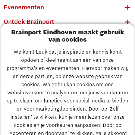
Evenementen
Ontdek Brainport
Brainport Eindhoven maakt gebruik
Innovatie
van cookies
Ondernemen
Welkom! Leuk dat je inspiratie en kennis komt
opdoen of deelneemt aan één van onze
Onderwijs
programma’s en evenementen. Hiervoor maken wij,
Ontdek Brainport
en derde partijen, op onze website gebruik van
Maatschappelijk
cookies. We gebruiken cookies om ons
Innovatie
websiteverkeer te analyseren, om jouw voorkeuren
Strategie & Organisatie
op te slaan, om functies voor social media te bieden
Zoeken
en voor marketingdoeleinden. Door op ‘Zelf
Ondernemen
instellen’ te klikken, kun je meer lezen over onze
Contact
cookies en je voorkeuren aanpassen. Door op
‘Accepteren en doorgaan’ te klikken, ga je akkoord