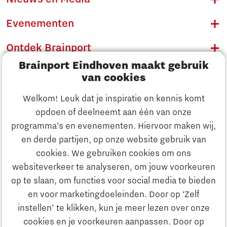
Evenementen
Ontdek Brainport
Brainport Eindhoven maakt gebruik
Innovatie
van cookies
Ondernemen
Welkom! Leuk dat je inspiratie en kennis komt
opdoen of deelneemt aan één van onze
Onderwijs
programma’s en evenementen. Hiervoor maken wij,
Ontdek Brainport
en derde partijen, op onze website gebruik van
Maatschappelijk
cookies. We gebruiken cookies om ons
Innovatie
websiteverkeer te analyseren, om jouw voorkeuren
Strategie & Organisatie
op te slaan, om functies voor social media te bieden
Zoeken
en voor marketingdoeleinden. Door op ‘Zelf
Ondernemen
instellen’ te klikken, kun je meer lezen over onze
Contact
cookies en je voorkeuren aanpassen. Door op