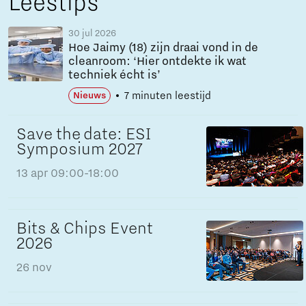
Leestips
30 jul 2026
Hoe Jaimy (18) zijn draai vond in de
cleanroom: ‘Hier ontdekte ik wat
techniek écht is’
7 minuten leestijd
Nieuws
Save the date: ESI
Symposium 2027
13 apr
09:00-18:00
Bits & Chips Event
2026
26 nov