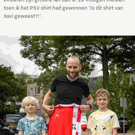
toen ik het PSV shirt had gewonnen ‘Is dit shirt van
Xavi geweest?!’.