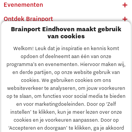
Evenementen
Ontdek Brainport
Brainport Eindhoven maakt gebruik
Innovatie
van cookies
Ondernemen
Welkom! Leuk dat je inspiratie en kennis komt
opdoen of deelneemt aan één van onze
Onderwijs
programma’s en evenementen. Hiervoor maken wij,
Ontdek Brainport
en derde partijen, op onze website gebruik van
Maatschappelijk
cookies. We gebruiken cookies om ons
Innovatie
websiteverkeer te analyseren, om jouw voorkeuren
Strategie & Organisatie
op te slaan, om functies voor social media te bieden
Zoeken
en voor marketingdoeleinden. Door op ‘Zelf
Ondernemen
instellen’ te klikken, kun je meer lezen over onze
Contact
cookies en je voorkeuren aanpassen. Door op
‘Accepteren en doorgaan’ te klikken, ga je akkoord
Onderwijs