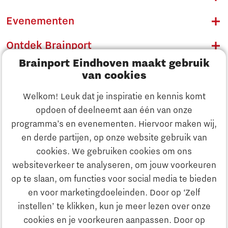
Evenementen
Ontdek Brainport
Brainport Eindhoven maakt gebruik
Innovatie
van cookies
Ondernemen
Welkom! Leuk dat je inspiratie en kennis komt
opdoen of deelneemt aan één van onze
Onderwijs
programma’s en evenementen. Hiervoor maken wij,
Ontdek Brainport
en derde partijen, op onze website gebruik van
Maatschappelijk
cookies. We gebruiken cookies om ons
Innovatie
websiteverkeer te analyseren, om jouw voorkeuren
Strategie & Organisatie
op te slaan, om functies voor social media te bieden
Zoeken
en voor marketingdoeleinden. Door op ‘Zelf
Ondernemen
instellen’ te klikken, kun je meer lezen over onze
Contact
cookies en je voorkeuren aanpassen. Door op