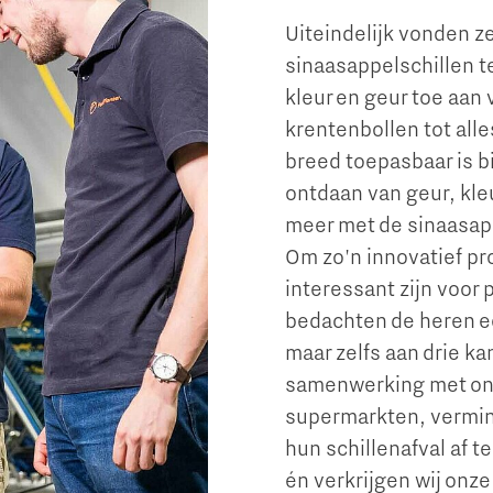
Uiteindelijk vonden z
sinaasappelschillen t
kleur en geur toe aan 
krentenbollen tot all
breed toepasbaar is b
ontdaan van geur, kle
meer met de sinaasap
Om zo'n innovatief pr
interessant zijn voor
bedachten de heren ee
maar zelfs aan drie ka
samenwerking met onze
supermarkten, vermin
hun schillenafval af 
én verkrijgen wij onze