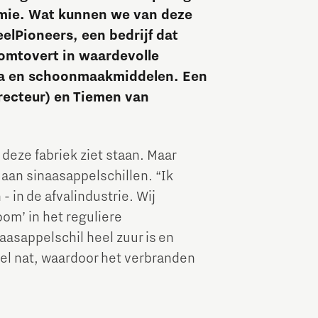
omie. Wat kunnen we van deze
Brainport Industries Campus
eelPioneers, een bedrijf dat
High Tech Campus Eindhoven
 omtovert in waardevolle
Strijp District
ca en schoonmaakmiddelen. Een
recteur) en Tiemen van
TU/e Campus
Food
 deze fabriek ziet staan. Maar
aan sinaasappelschillen. “Ik
Next Tech Food Factories
in de afvalindustrie. Wij
om’ in het reguliere
asappelschil heel zuur is en
heel nat, waardoor het verbranden