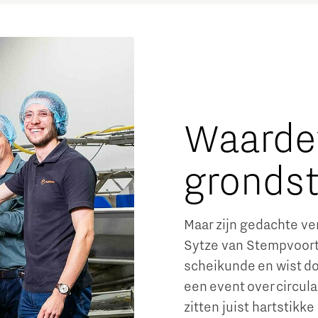
Waarde
grondst
Maar zijn gedachte ve
Sytze van Stempvoort 
scheikunde en wist doo
een event over circula
zitten juist hartstik