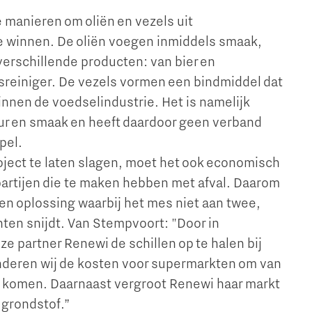
e manieren om oliën en vezels uit
e winnen. De oliën voegen inmiddels smaak,
verschillende producten: van bier en
esreiniger. De vezels vormen een bindmiddel dat
innen de voedselindustrie. Het is namelijk
ur en smaak en heeft daardoor geen verband
pel.
oject te laten slagen, moet het ook economisch
 partijen die te maken hebben met afval. Daarom
n oplossing waarbij het mes niet aan twee,
nten snijdt. Van Stempvoort: "Door in
 partner Renewi de schillen op te halen bij
deren wij de kosten voor supermarkten om van
te komen. Daarnaast vergroot Renewi haar markt
 grondstof.”