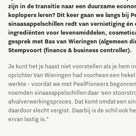
zijn in de transitie naar een duurzame econ
koplopers leren? Dit keer gaan we langs bij P
sinaasappelschillen redt van vernietiging én
ingrediënten voor levensmiddelen, cosmeti
gesprek met Bas van Wieringen (algemeen di
Stempvoort (finance & business controller).
Micro and nano electronics
Je kunt het je haast niet voorstellen als je hem in
oprichter Van Wieringen had voorheen een hekel 
werkte - voordat we met PeelPioneers begonnen - 
noemden sinaasappelschillen daar ‘een stoorstro
afvalverwerkingsproces. Dat komt omdat een sina
daardoor slecht vergist. Daarbij is de schil ook 
ervan lastig is.”